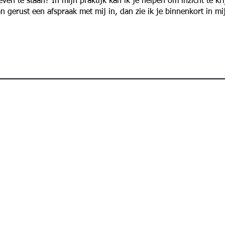
 leven te staan? In mijn praktijk kan ik je helpen om inzicht te k
gerust een afspraak met mij in, dan zie ik je binnenkort in mi