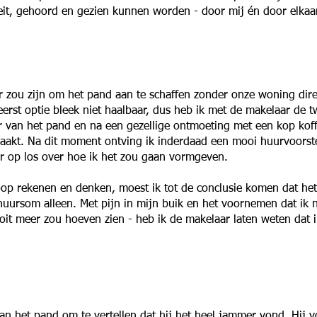
teit, gehoord en gezien kunnen worden - door mij én door elkaar
r zou zijn om het pand aan te schaffen zonder onze woning dire
eerst optie bleek niet haalbaar, dus heb ik met de makelaar de 
r van het pand en na een gezellige ontmoeting met een kop koffi
maakt. Na dit moment ontving ik inderdaad een mooi huurvoorst
er op los over hoe ik het zou gaan vormgeven.
 rekenen en denken, moest ik tot de conclusie komen dat het f
e huursom alleen. Met pijn in mijn buik en het voornemen dat ik 
oit meer zou hoeven zien - heb ik de makelaar laten weten dat ik
n het pand om te vertellen dat hij het heel jammer vond. Hij vo