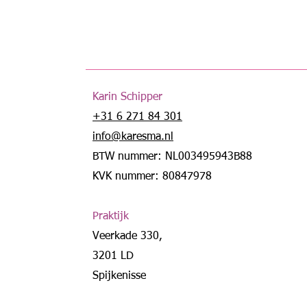
​Karin Schipper
+31 6 271 84 301
info@karesma.nl
BTW nummer: NL0
034
95943B88
KVK nummer: 80847978
Praktijk
Veerkade 330,
3201 LD
Spijkenisse