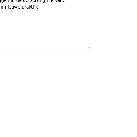
rijgen in de oorsprong hiervan.
jn nieuwe praktijk!