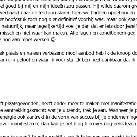
heel goed bij mij en mijn ideeën zou passen. Hij wilde daarom 
 verbaasd naar de telefoon staren toen we hadden opgehangen. I
 hoofdstuk toch nog niet definitief voorbij was, maar ook span
 natuurlijk, maar tegelijkertijd voel je dan dat er iets door jez
misschien niet waar kan maken. Alle lagen en conditioneringen 
je nog aan moet werken 😉.
ek plaats en na een verbazend mooi aanbod heb ik de knoop doo
ar ik in geloof en waar ik voor sta. Ik ben heel dankbaar dat 
ft plaatsgevonden, heeft onder meer te maken met manifestatie
aantrekkingskracht: wat je uitzendt, trek je aan. Wanneer je po
e energie ook aantrekt in de vorm van succes bij je ondernemin
 over manifesteren, dan kan je het
blog
hierover nog eens lezen