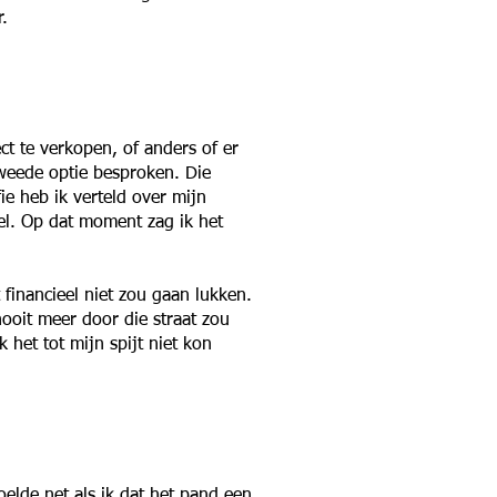
.
ct te verkopen, of anders of er
tweede optie besproken. Die
e heb ik verteld over mijn
el. Op dat moment zag ik het
inancieel niet zou gaan lukken.
nooit meer door die straat zou
 het tot mijn spijt niet kon
elde net als ik dat het pand een