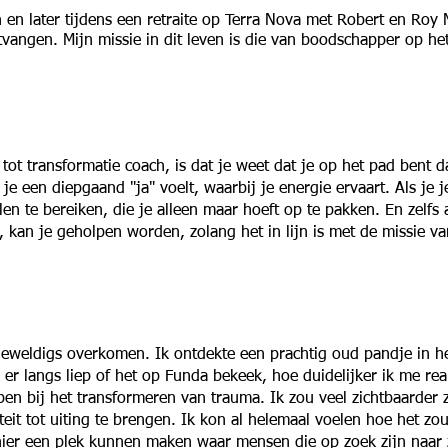
 en later tijdens een retraite op Terra Nova met Robert en Roy M
ngen. Mijn missie in dit leven is die van boodschapper op het 
tot transformatie coach, is dat je weet dat je op het pad bent d
je een diepgaand "ja" voelt, waarbij je energie ervaart. Als je 
n te bereiken, die je alleen maar hoeft op te pakken. En zelfs a
 kan je geholpen worden, zolang het in lijn is met de missie van
s geweldigs overkomen. Ik ontdekte een prachtig oud pandje in h
er langs liep of het op Funda bekeek, hoe duidelijker ik me real
n bij het transformeren van trauma. Ik zou veel zichtbaarder z
it tot uiting te brengen. Ik kon al helemaal voelen hoe het zou z
 hier een plek kunnen maken waar mensen die op zoek zijn naar 