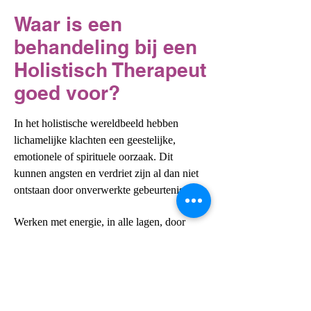
Waar is een
behandeling bij een
Holistisch Therapeut
goed voor?
In het holistische wereldbeeld hebben
lichamelijke klachten een geestelijke,
emotionele of spirituele oorzaak. Dit
kunnen angsten en verdriet zijn al dan niet
ontstaan door onverwerkte gebeurtenissen.
Werken met energie, in alle lagen, door
middel van verschillende technieken, werkt
niet alleen aan de symptomen, maar aan de
oorzaak. Afhankelijk van de oorzaak van
de kwaal of ziekte, kunnen de klachten
genezen of verminderen.