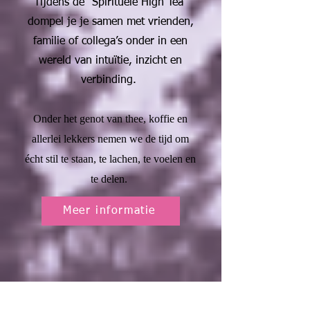
Tijdens de “Spirituele High Tea”
dompel je je samen met vrienden,
familie of collega’s onder in een
wereld van intuïtie, inzicht en
verbinding.
Onder het genot van thee, koffie en
allerlei lekkers nemen we de tijd om
écht stil te staan, te lachen, te voelen en
te delen.
Meer informatie